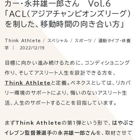
カー・永井雄一郎さん Vol.6
「ACL（アジアチャンピオンズリーグ）
を制した、移動時間の向き合い方」
Think Athlete / スペシャル / スポーツ / 運動タイプ-休養
2022/12/19
学
目標に向かい進み続けるために、コンディショニング
作り、そしてアスリート人生を設計できる方を、
T
hink Athlete
と定義。ベネクスとしては、リカバ
リー環境のサポートにより、悔いのないアスリート生
活、人生のサポートすることを目指しています。
まず
Think Athlete
の第
1
弾という形で、
はやぶさ
イレブン監督兼選手
の
永井雄一郎さん
を、取材させて