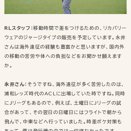
RLスタッフ：
移動時間で差をつけるための、リカバリー
ウェアのジャージタイプの販売を予定しています。永井
さんは海外遠征の経験も豊富かと思いますが、国内外
の移動の苦労や体への負担などをお聞かせ願えます
か。
永井さん：
そうですね、海外遠征が多く苦労したのは、
浦和レッズ時代の
ACL
に出場していた時ですね。同時
に
J
リーグもあるので、例えば、土曜日に
J
リーグの試
合があって、その翌日の日曜日にはフライトで朝から
飛んで、中東などへ行っていました。時差ボケ対策も
あって、僕は飛行機の中では一切寝なかったです。