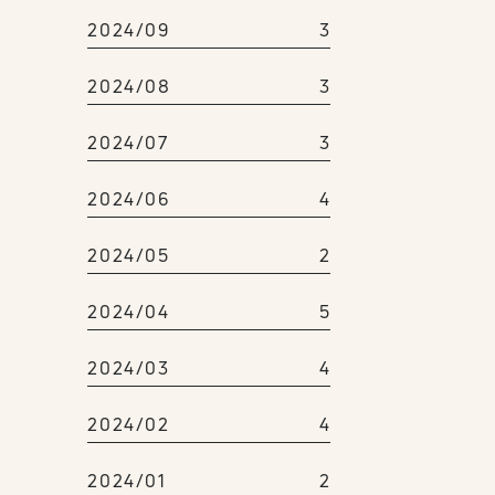
2024/09
3
2024/08
3
2024/07
3
2024/06
4
2024/05
2
2024/04
5
2024/03
4
2024/02
4
2024/01
2