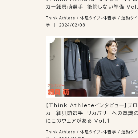
カー細貝萌選手 後悔しない準備 Vol
Think Athlete / 休息タイプ-休養学 / 運動
学
2024/02/08
【Think Athleteインタビュー】プ
カー細貝萌選手 リカバリーへの意識
にこのウェアがある Vol.１
Think Athlete / 休息タイプ-休養学 / 運動