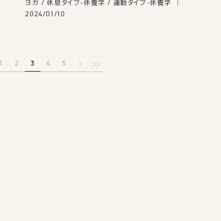
ヨガ / 休息タイプ-休養学 / 運動タイプ-休養学
2024/01/10
1
2
3
4
5