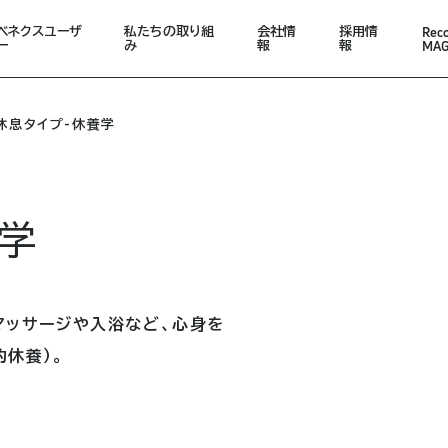
Rec
ベネクスユーザ
私たちの取り組
会社情
採用情
MAG
ー
み
報
報
休息タイプ-休養学
養学
マッサージや入浴など、心身を
休養）。