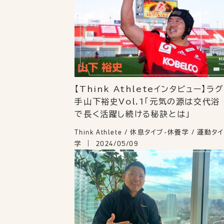
【Think Athleteインタビュー】ラ
手山下裕史Vol.1「元気の源は交代浴
で長く活躍し続ける秘訣とは」
Think Athlete / 休息タイプ-休養学 / 運動
学
2024/05/09