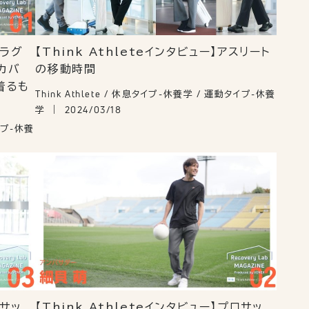
ロラグ
【Think Athleteインタビュー】アスリート
リカバ
の移動時間
着るも
Think Athlete / 休息タイプ-休養学 / 運動タイプ-休養
学
2024/03/18
タイプ-休養
ロサッ
【Think Athleteインタビュー】プロサッ