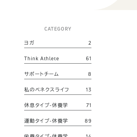
CATEGORY
ヨガ
2
Think Athlete
61
サポートチーム
8
私のベネクスライフ
13
休息タイプ-休養学
71
運動タイプ-休養学
89
栄養タイプ-休養学
14