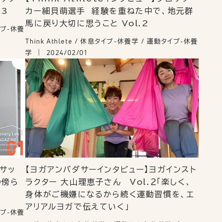
.3
カー細貝萌選手 経験を重ねた中で、地元群
馬に戻り大切に思うこと Vol.2
タイプ-休養
Think Athlete / 休息タイプ-休養学 / 運動タイプ-休養
学
2024/02/01
ロサッ
【ヨガアンバダサーインタビュー】ヨガインスト
の傍ら
ラクター 大山理恵子さん Vol.２「楽しく、
身体がご機嫌になるから続く運動習慣を、エ
アリアルヨガで伝えていく」
タイプ-休養