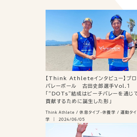
【Think Athleteインタビュー】プ
バレーボール 古田史郎選手Vol.１
「"DOTs"結成はビーチバレーを通じ
貢献するために誕生した形」
Think Athlete / 休息タイプ-休養学 / 運動
学
2024/06/05