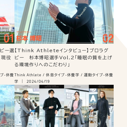
グビー選
【Think Athleteインタビュー】プロラグ
 現役
ビー 杉本博昭選手Vol.2「睡眠の質を上げ
る環境作りへのこだわり」
タイプ-休養
Think Athlete / 休息タイプ-休養学 / 運動タイプ-休養
学
2024/04/19