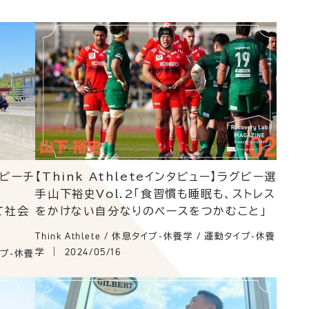
ロビーチ
【Think Athleteインタビュー】ラグビー選
手山下裕史Vol.2「食習慣も睡眠も、ストレス
て社会
をかけない自分なりのペースをつかむこと」
Think Athlete / 休息タイプ-休養学 / 運動タイプ-休養
学
2024/05/16
タイプ-休養