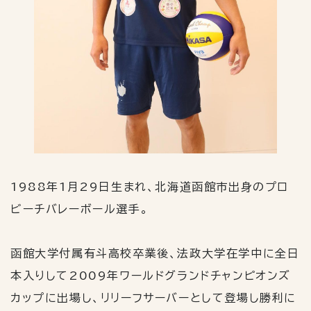
1988年
1
月
29
日生まれ、北海道函館市出身のプロ
ビーチバレーボール選手。
函館大学付属有斗高校卒業後、法政大学在学中に全日
本入りして
2009
年ワールドグランドチャンピオンズ
カップに出場し、リリーフサーバーとして登場し勝利に