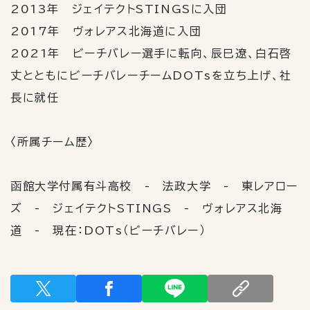
2013年 ジェイテクト
STINGS
に入団
2017年 ヴォレアス北海道に入団
2021年 ビーチバレー選手に転向、辰巳遼、白石啓
丈とともにビーチバレーチーム
DOTs
を立ち上げ、社
長に就任
〈所属チーム歴〉
函館大学付属有斗高校
-
法政大学
-
東レアロー
ズ
-
ジェイテクト
STINGS
-
ヴォレアス北海
道
-
現在：
DOTs
（ビーチバレー）