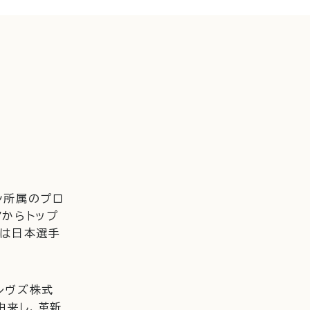
ン所属のプロ
アからトップ
には日本選手
レヴズ株式
由来し、革新