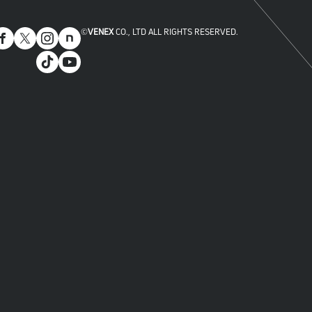
©
VENEX
CO., LTD ALL RIGHTS RESERVED.