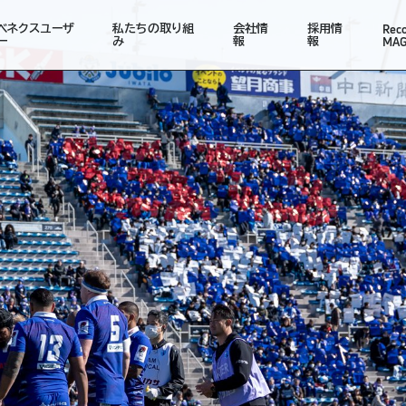
Rec
ベネクスユーザ
私たちの取り組
会社情
採用情
MAG
ー
み
報
報