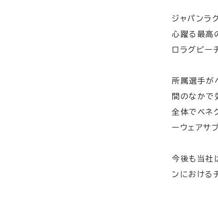
ジャパンラ
心躍る最高
ロラグビー
所属選手が
間のなかで
全体でベネ
ーウェアサ
今後も当社
ンにおける