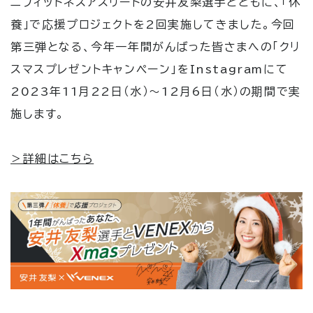
ニフィットネスアスリートの安井友梨選手とともに、「休
養」で応援プロジェクトを
2
回実施してきました。今回
第三弾となる、今年一年間がんばった皆さまへの「クリ
スマスプレゼントキャンペーン」を
Instagram
にて
2023
年
11
月
22
日（水）～
12
月
6
日（水）の期間で実
施します。
＞詳細はこちら